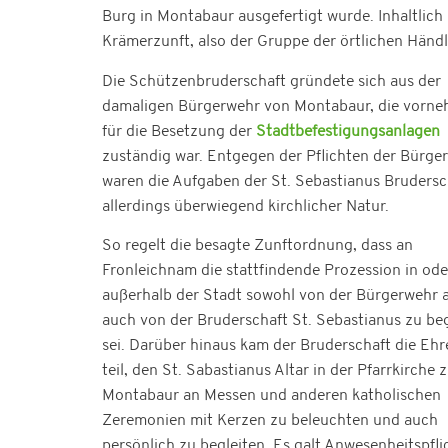
Burg in Montabaur ausgefertigt wurde. Inhaltlich 
Krämerzunft, also der Gruppe der örtlichen Händl
Die Schützenbruderschaft gründete sich aus der
damaligen Bürgerwehr von Montabaur, die vorne
für die Besetzung der
Stadtbefestigungsanlagen
zuständig war. Entgegen der Pflichten der Bürge
waren die Aufgaben der St. Sebastianus Brudersc
allerdings überwiegend kirchlicher Natur.
So regelt die besagte Zunftordnung, dass an
Fronleichnam die stattfindende Prozession in ode
außerhalb der Stadt sowohl von der Bürgerwehr a
auch von der Bruderschaft St. Sebastianus zu beg
sei. Darüber hinaus kam der Bruderschaft die Ehr
teil, den St. Sabastianus Altar in der Pfarrkirche 
Montabaur an Messen und anderen katholischen
Zeremonien mit Kerzen zu beleuchten und auch
persönlich zu begleiten. Es galt Anwesenheitspfli