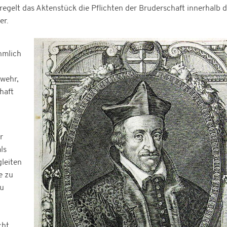
regelt das Aktenstück die Pflichten der Bruderschaft innerhalb d
er.
hmlich
rwehr,
haft
r
ls
leiten
e zu
zu
cht,