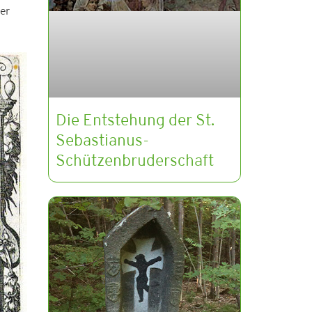
er
Die Entstehung der St.
Sebastianus-
Schützenbruderschaft