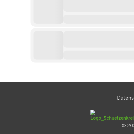
Datens
© 202