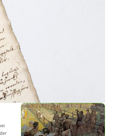
bei
der