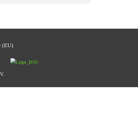
e (EU)
.V.